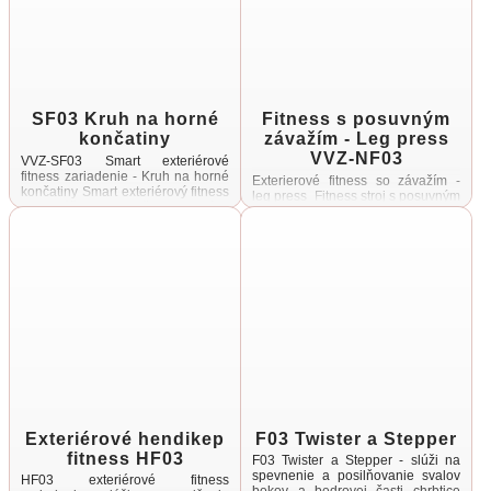
SF03 Kruh na horné
Fitness s posuvným
končatiny
závažím - Leg press
VVZ-NF03
VVZ-SF03 Smart exteriérové
fitness zariadenie - Kruh na horné
Exterierové fitness so závažím -
končatiny Smart exteriérový fitness
leg press Fitness stroj s posuvným
stroj slúži na precvičenie horných
závažím slúži na precvičenie
končatín Zariadenie disponuje
dolných končatín a sedacích
smart nastaviteľným systémom
svalov Obsahuje posuvné závažia
odporu ...
s hmotnosťou ...
Exteriérové hendikep
F03 Twister a Stepper
fitness HF03
F03 Twister a Stepper - slúži na
spevnenie a posilňovanie svalov
HF03 exteriérové fitness