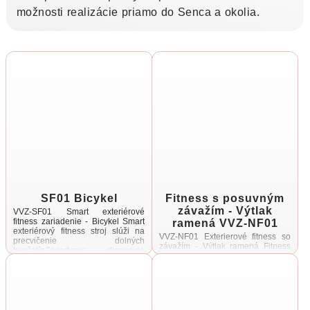
možnosti realizácie priamo do Senca a okolia.
SF01 Bicykel
Fitness s posuvným
závažím - Výtlak
VVZ-SF01 Smart exteriérové
ramená VVZ-NF01
fitness zariadenie - Bicykel Smart
exteriérový fitness stroj slúži na
VVZ-NF01 Exterierové fitness so
precvičenie dolných
závažím - Výtlak ramená Fitness
končatínZariadenie disponuje
stroj s posuvným závažím slúži na
smart nastaviteľným systémom
precvičenie horných končatín,
odporu s 20 úrovňami obtiažnosti
ramien a svalov hrudníka
...
Obsahuje posuvné závažia ...