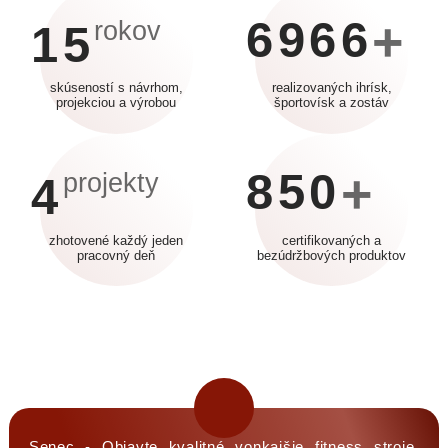
6966
+
rokov
15
skúseností s návrhom,
realizovaných ihrísk,
projekciou a výrobou
športovísk a zostáv
850
+
projekty
4
zhotovené každý jeden
certifikovaných a
pracovný deň
bezúdržbových produktov
Senec - Objavte kvalitné vonkajšie fitness stroje,