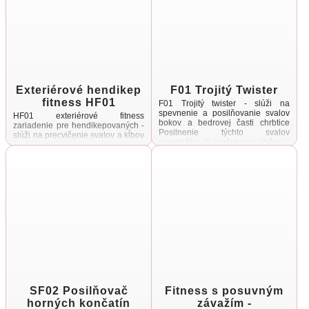
Exteriérové hendikep
F01 Trojitý Twister
fitness HF01
F01 Trojitý twister - slúži na
spevnenie a posilňovanie svalov
HF01 exteriérové fitness
bokov a bedrovej časti chrbtice
zariadenie pre hendikepovaných -
Posilnenie týchto svalov
slúži na precvičenie svalov a kĺbov
napomáha k správnemu držaniu
horných končatín od ramien, cez
tela Cvičenie je ...
lakte až po zápästie Minimálna
potrebná plocha pre ...
SF02 Posilňovač
Fitness s posuvným
horných končatín
závažím -