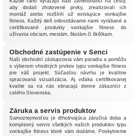
Každé ráno vyrážajú naši zamestnanci na cesty,
aby dodali zhotovené prvky, zrealizovali ich
montáž alebo rozšírili už existujúce vonkajšie
fitness. Každý deň odovzdávame nami vyrábané a
certifikované produkty vonkajšie fitness do
užívania obciam, mestám, školám či škôlkam.
Obchodné zastúpenie v Senci
Naši obchodní zástupcovia vám poradia a pomôžu
s výberom vhodných prvkov typu vonkajšie fitness
pre váš projekt. Súčasťou návrhu je kvalitne
spracovaná vizualizácia. Aj vďaka certifikovanej
kvalite sa na nás obracajú denne zákazníci z
celého Slovenska.
Záruka a servis produktov
Samozrejmosťou je dlhotrvajúca záručná doba a
komplexný servis všetkých našich produktov typu
vonkajšie fitness ktoré vám dodáme. Poskytneme