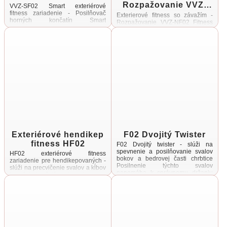
Rozpažovanie VVZ-
VVZ-SF02 Smart exteriérové
NF02
fitness zariadenie - Posilňovač
Exterierové fitness so závažím -
horných končatín Smart
Rozpažovanie VVZ-NF02 Fitness
exteriérový fitness stroj slúži na
stroj s posuvným závažím slúži na
precvičenie horných končatín
precvičenie horných končatín,
Zariadenie disponuje smart
ramien a svalov hrudníka
nastaviteľným systémom odporu s
Obsahuje posuvné závažia s
...
hmotnosťou ...
Exteriérové hendikep
F02 Dvojitý Twister
fitness HF02
F02 Dvojitý twister - slúži na
spevnenie a posilňovanie svalov
HF02 exteriérové fitness
bokov a bedrovej časti chrbtice
zariadenie pre hendikepovaných -
Posilnenie týchto svalov
slúži na precvičenie svalov a kĺbov
napomáha k správnemu držaniu
horných končatín od ramien, cez
tela Cvičenie je vhodné aj na ...
lakte až po zápästie Minimálna
potrebná plocha pre umiestnenie
...