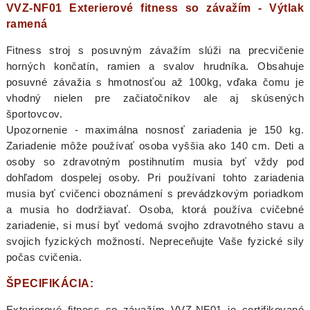
VVZ-NF01 Exterierové fitness so závažím - Výtlak
ramená
Fitness stroj s posuvným závažím slúži na precvičenie
horných končatín, ramien a svalov hrudníka. Obsahuje
posuvné závažia s hmotnosťou až 100kg, vďaka čomu je
vhodný nielen pre začiatočníkov ale aj skúsených
športovcov.
Upozornenie - maximálna nosnosť zariadenia je 150 kg.
Zariadenie môže používať osoba vyššia ako 140 cm. Deti a
osoby so zdravotným postihnutím musia byť vždy pod
dohľadom dospelej osoby. Pri používaní tohto zariadenia
musia byť cvičenci oboznámení s prevádzkovým poriadkom
a musia ho dodržiavať. Osoba, ktorá používa cvičebné
zariadenie, si musí byť vedomá svojho zdravotného stavu a
svojich fyzických možností. Nepreceňujte Vaše fyzické sily
počas cvičenia.
ŠPECIFIKÁCIA:
Exterierové fitness so závažím VVZ-NF01 je certifikované