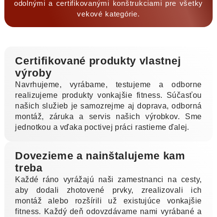
odolnými a certifikovanými konštrukciami pre všetky
vekové kategórie.
Certifikované produkty vlastnej
výroby
Navrhujeme, vyrábame, testujeme a odborne
realizujeme produkty vonkajšie fitness. Súčasťou
našich služieb je samozrejme aj doprava, odborná
montáž, záruka a servis našich výrobkov. Sme
jednotkou a vďaka poctivej práci rastieme ďalej.
Dovezieme a nainštalujeme kam
treba
Každé ráno vyrážajú naši zamestnanci na cesty,
aby dodali zhotovené prvky, zrealizovali ich
montáž alebo rozšírili už existujúce vonkajšie
fitness. Každý deň odovzdávame nami vyrábané a