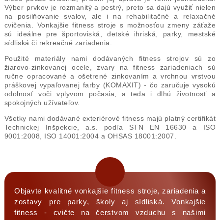
Výber prvkov je rozmanitý a pestrý, preto sa dajú využiť nielen
na posilňovanie svalov, ale i na rehabilitačné a relaxačné
cvičenia. Vonkajšie fitness stroje s možnosťou zmeny záťaže
sú ideálne pre športoviská, detské ihriská, parky, mestské
sídliská či rekreačné zariadenia.
Použité materiály nami dodávaných fitness strojov sú zo
žiarovo-zinkovanej ocele, zvary na fitness zariadeniach sú
ručne opracované a ošetrené zinkovaním a vrchnou vrstvou
práškovej vypaľovanej farby (KOMAXIT) - čo zaručuje vysokú
odolnosť voči vplyvom počasia, a teda i dlhú životnosť a
spokojných užívateľov.
Všetky nami dodávané exteriérové fitness majú platný certifikát
Technickej Inšpekcie, a.s. podľa STN EN 16630 a ISO
9001:2008, ISO 14001:2004 a OHSAS 18001:2007.
Objavte kvalitné vonkajšie fitness stroje, zariadenia a
zostavy pre parky, školy aj sídliská. Vonkajšie
fitness - cvičte na čerstvom vzduchu s našimi