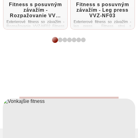
Fitness s posuvným
Fitness s posuvným
závažím -
závažím - Leg press
Rozpažovanie VVZ-
VVZ-NF03
NF02
Exterierové fitness so závažím -
Exterierové fitness so závažím -
Rozpažovanie VVZ-NF02 Fitness
leg press Fitness stroj s
stroj s posuvným závažím slúži na
posuvným závažím slúži na
precvičenie horných končatín,
precvičenie dolných končatín a
ramien a svalov hrudníka
sedacích svalov Obsahuje
Obsahuje posuvné závažia s
posuvné závažia s hmotnosťou ...
hmotnosťou ...