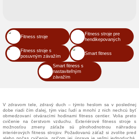
Fitness stroje pre
Fitness stroje
hendikepovaných
Fitness stroje s
Smart fitness
posuvným závažím
Smart fitness s
nastaviteľným
závažím
V zdravom tele, zdravý duch – týmto heslom sa v poslednej
dobe riadi čím ďalej, tým viac ľudí a mnohí z nich nechcú byť
obmedzovaní otváracími hodinami fitness centier. Volia preto
cvičenie na čerstvom vzduchu. Exteriérové fitness stroje s
možnosťou zmeny záťaže sú plnohodnotnou náhradou
interiérových fitness strojov. Požadovanú záťaž si zvolíte pred
alebo počas cvičenia, pričom jej úprava je veľmi jednoduchá.