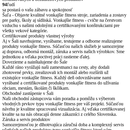
94
ľudí
sa postará o vašu zábavu a spokojnosť
Šaľa - Objavte kvalitné vonkajšie fitness stroje, zariadenia a zostavy
pre parky, školy aj sídliská. Vonkajšie fitness - cvičte na čerstvom
vzduchu s našimi odolnými a certifikovanými konštrukciami pre
všetky vekové kategórie.
Certifikované produkty vlastnej výroby
Aj v Šali navrhujeme, vyrábame, testujeme a odborne realizujeme
produkty vonkajšie fitness. Súčasťou našich služieb je samozrejme
aj doprava, odborná montáž, záruka a servis našich výrobkov. Sme
jednotkou a vďaka poctivej práci rastieme ďalej.
Dovezieme a nainštalujeme do Šale
Každé ráno vyrážajú naši zamestnanci na cesty, aby dodali
zhotovené prvky, zrealizovali ich montáž alebo rozšírili už
existujúce vonkajšie fitness. Každý deň odovzdávame nami
vyrábané a certifikované produkty vonkajšie fitness do užívania
obciam, mestám, školám či škôlkam.
Obchodné zastúpenie v Šali
Naši obchodní zástupcovia vám poradia a pomôžu s výberom
vhodných prvkov typu vonkajšie fitness pre váš projekt. Súčasťou
návrhu je kvalitne spracovaná vizualizácia. Aj vďaka certifikovanej
kvalite sa na nás obracajú denne zákazníci z celého Slovenska.
Záruka a servis produktov
Samozrejmosťou je dlhotrvajúca záručná doba a komplexný servis
všetkých našich produktov typu vonkajšie fitness ktoré vám