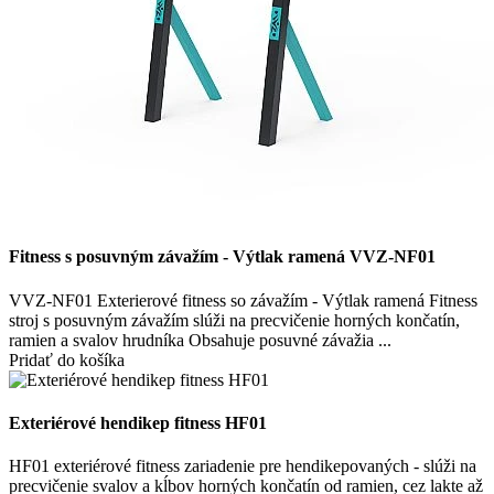
Fitness s posuvným závažím - Výtlak ramená VVZ-NF01
VVZ-NF01 Exterierové fitness so závažím - Výtlak ramená Fitness
stroj s posuvným závažím slúži na precvičenie horných končatín,
ramien a svalov hrudníka Obsahuje posuvné závažia ...
Pridať do košíka
Exteriérové hendikep fitness HF01
HF01 exteriérové fitness zariadenie pre hendikepovaných - slúži na
precvičenie svalov a kĺbov horných končatín od ramien, cez lakte až