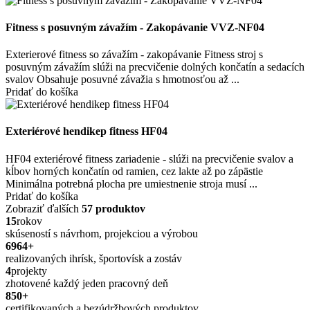
Fitness s posuvným závažím - Zakopávanie VVZ-NF04
Exterierové fitness so závažím - zakopávanie Fitness stroj s
posuvným závažím slúži na precvičenie dolných končatín a sedacích
svalov Obsahuje posuvné závažia s hmotnosťou až ...
Pridať do košíka
Exteriérové hendikep fitness HF04
HF04 exteriérové fitness zariadenie - slúži na precvičenie svalov a
kĺbov horných končatín od ramien, cez lakte až po zápästie
Minimálna potrebná plocha pre umiestnenie stroja musí ...
Pridať do košíka
Zobraziť ďalších
57 produktov
15
rokov
skúseností s návrhom, projekciou a výrobou
6964
+
realizovaných ihrísk, športovísk a zostáv
4
projekty
zhotovené každý jeden pracovný deň
850
+
certifikovaných a bezúdržbových produktov