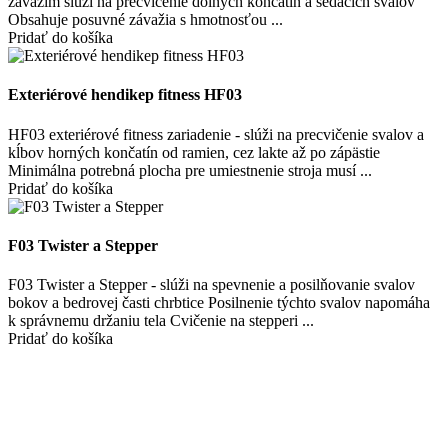
závažím slúži na precvičenie dolných končatín a sedacích svalov
Obsahuje posuvné závažia s hmotnosťou ...
Pridať do košíka
Exteriérové hendikep fitness HF03
HF03 exteriérové fitness zariadenie - slúži na precvičenie svalov a
kĺbov horných končatín od ramien, cez lakte až po zápästie
Minimálna potrebná plocha pre umiestnenie stroja musí ...
Pridať do košíka
F03 Twister a Stepper
F03 Twister a Stepper - slúži na spevnenie a posilňovanie svalov
bokov a bedrovej časti chrbtice Posilnenie týchto svalov napomáha
k správnemu držaniu tela Cvičenie na stepperi ...
Pridať do košíka