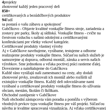
4
projekty
zhotovené každý jeden pracovný deň
850
+
certifikovaných a bezúdržbových produktov
94
ľudí
sa postará o vašu zábavu a spokojnosť
Gabčíkovo - Objavte kvalitné vonkajšie fitness stroje, zariadenia a
zostavy pre parky, školy aj sídliská. Vonkajšie fitness - cvičte na
čerstvom vzduchu s našimi odolnými a certifikovanými
konštrukciami pre všetky vekové kategórie.
Certifikované produkty vlastnej výroby
Aj v Gabčíkove navrhujeme, vyrábame, testujeme a odborne
realizujeme produkty vonkajšie fitness. Súčasťou našich služieb je
samozrejme aj doprava, odborná montáž, záruka a servis našich
výrobkov. Sme jednotkou a vďaka poctivej práci rastieme ďalej.
Dovezieme a nainštalujeme do Gakčíkova
Každé ráno vyrážajú naši zamestnanci na cesty, aby dodali
zhotovené prvky, zrealizovali ich montáž alebo rozšírili už
existujúce vonkajšie fitness. Každý deň odovzdávame nami
vyrábané a certifikované produkty vonkajšie fitness do užívania
obciam, mestám, školám či škôlkam.
Obchodné zastúpenie v Gabčíkove
Naši obchodní zástupcovia vám poradia a pomôžu s výberom
vhodných prvkov typu vonkajšie fitness pre váš projekt. Súčasťou
návrhu je kvalitne spracovaná vizualizácia. Aj vďaka certifikovanej