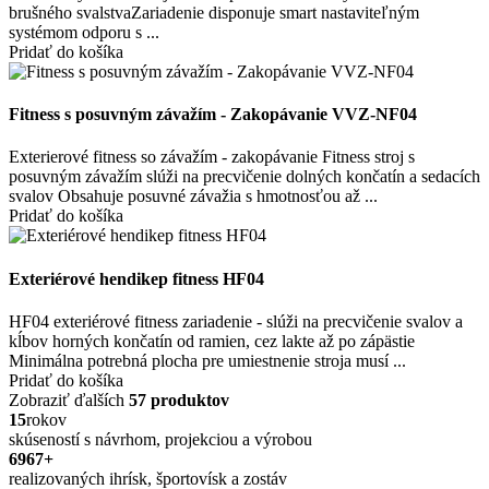
brušného svalstvaZariadenie disponuje smart nastaviteľným
systémom odporu s ...
Pridať do košíka
Fitness s posuvným závažím - Zakopávanie VVZ-NF04
Exterierové fitness so závažím - zakopávanie Fitness stroj s
posuvným závažím slúži na precvičenie dolných končatín a sedacích
svalov Obsahuje posuvné závažia s hmotnosťou až ...
Pridať do košíka
Exteriérové hendikep fitness HF04
HF04 exteriérové fitness zariadenie - slúži na precvičenie svalov a
kĺbov horných končatín od ramien, cez lakte až po zápästie
Minimálna potrebná plocha pre umiestnenie stroja musí ...
Pridať do košíka
Zobraziť ďalších
57 produktov
15
rokov
skúseností s návrhom, projekciou a výrobou
6967
+
realizovaných ihrísk, športovísk a zostáv