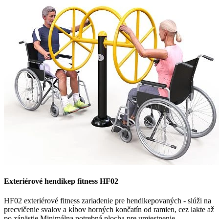
Exteriérové hendikep fitness HF02
HF02 exteriérové fitness zariadenie pre hendikepovaných - slúži na
precvičenie svalov a kĺbov horných končatín od ramien, cez lakte až
po zápästie Minimálna potrebná plocha pre umiestnenie ...