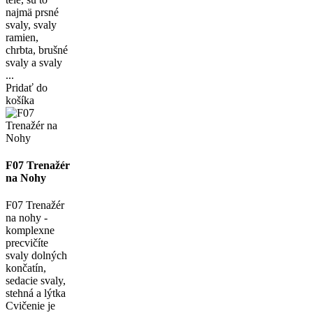
najmä prsné
svaly, svaly
ramien,
chrbta, brušné
svaly a svaly
...
Pridať do
košíka
F07 Trenažér
na Nohy
F07 Trenažér
na nohy -
komplexne
precvičíte
svaly dolných
končatín,
sedacie svaly,
stehná a lýtka
Cvičenie je