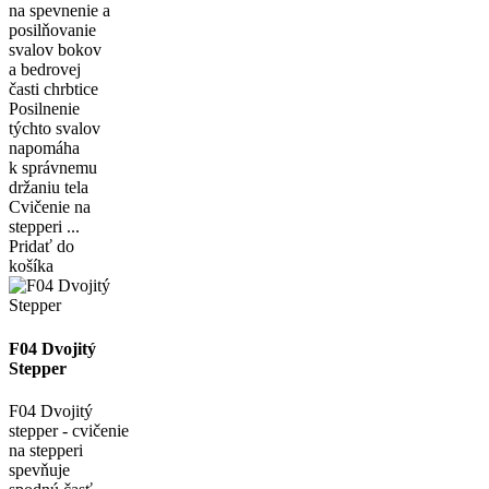
na spevnenie a
posilňovanie
svalov bokov
a bedrovej
časti chrbtice
Posilnenie
týchto svalov
napomáha
k správnemu
držaniu tela
Cvičenie na
stepperi ...
Pridať do
košíka
F04 Dvojitý
Stepper
F04 Dvojitý
stepper - cvičenie
na stepperi
spevňuje