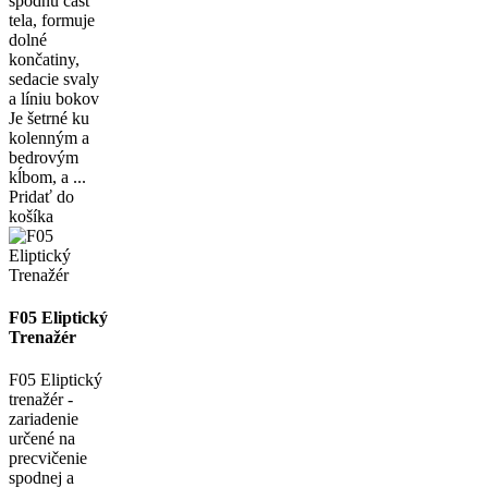
spodnú časť
tela, formuje
dolné
končatiny,
sedacie svaly
a líniu bokov
Je šetrné ku
kolenným a
bedrovým
kĺbom, a ...
Pridať do
košíka
F05 Eliptický
Trenažér
F05 Eliptický
trenažér -
zariadenie
určené na
precvičenie
spodnej a