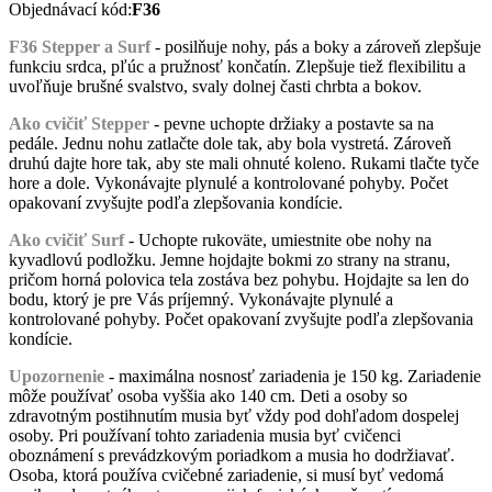
Objednávací kód:
F36
F36 Stepper a Surf
- posilňuje nohy, pás a boky a zároveň zlepšuje
funkciu srdca, pľúc a pružnosť končatín. Zlepšuje tiež flexibilitu a
uvoľňuje brušné svalstvo, svaly dolnej časti chrbta a bokov.
Ako cvičiť Stepper
- pevne uchopte držiaky a postavte sa na
pedále. Jednu nohu zatlačte dole tak, aby bola vystretá. Zároveň
druhú dajte hore tak, aby ste mali ohnuté koleno. Rukami tlačte tyče
hore a dole. Vykonávajte plynulé a kontrolované pohyby. Počet
opakovaní zvyšujte podľa zlepšovania kondície.
Ako cvičiť Surf
- Uchopte rukoväte, umiestnite obe nohy na
kyvadlovú podložku. Jemne hojdajte bokmi zo strany na stranu,
pričom horná polovica tela zostáva bez pohybu. Hojdajte sa len do
bodu, ktorý je pre Vás príjemný. Vykonávajte plynulé a
kontrolované pohyby. Počet opakovaní zvyšujte podľa zlepšovania
kondície.
Upozornenie
- maximálna nosnosť zariadenia je 150 kg. Zariadenie
môže používať osoba vyššia ako 140 cm. Deti a osoby so
zdravotným postihnutím musia byť vždy pod dohľadom dospelej
osoby. Pri používaní tohto zariadenia musia byť cvičenci
oboznámení s prevádzkovým poriadkom a musia ho dodržiavať.
Osoba, ktorá používa cvičebné zariadenie, si musí byť vedomá