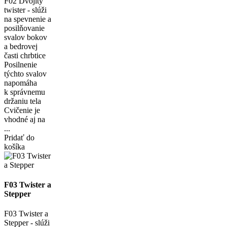
F02 Dvojitý
twister - slúži
na spevnenie a
posilňovanie
svalov bokov
a bedrovej
časti chrbtice
Posilnenie
týchto svalov
napomáha
k správnemu
držaniu tela
Cvičenie je
vhodné aj na
...
Pridať do
košíka
F03 Twister a
Stepper
F03 Twister a
Stepper - slúži