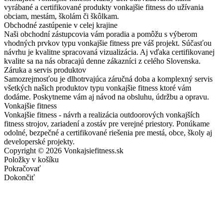
vyrábané a certifikované produkty vonkajšie fitness do užívania
obciam, mestám, školám či škôlkam.
Obchodné zastúpenie v celej krajine
Naši obchodní zástupcovia vám poradia a pomôžu s výberom
vhodných prvkov typu vonkajšie fitness pre váš projekt. Súčasťou
návrhu je kvalitne spracovaná vizualizácia. Aj vďaka certifikovanej
kvalite sa na nás obracajú denne zákazníci z celého Slovenska.
Záruka a servis produktov
Samozrejmosťou je dlhotrvajúca záručná doba a komplexný servis
všetkých našich produktov typu vonkajšie fitness ktoré vám
dodáme. Poskytneme vám aj návod na obsluhu, údržbu a opravu.
Vonkajšie fitness
Vonkajšie fitness - návrh a realizácia outdoorových vonkajších
fitness strojov, zariadení a zostáv pre verejné priestory. Ponúkame
odolné, bezpečné a certifikované riešenia pre mestá, obce, školy aj
developerské projekty.
Copyright © 2026 Vonkajsiefitness.sk
Položky v košíku
Pokračovať
Dokončiť