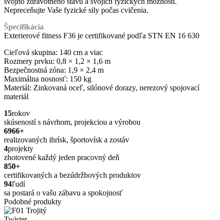
svojho zdravotného stavu a svojich fyzických možností.
Nepreceňujte Vaše fyzické sily počas cvičenia.
Špecifikácia
Exterierové fitness F36 je certifikované podľa STN EN 16 630
Cieľová skupina: 140 cm a viac
Rozmery prvku: 0,8 × 1,2 × 1,6 m
Bezpečnostná zóna: 1,9 × 2,4 m
Maximálna nosnosť: 150 kg
Materiál: Zinkovaná oceľ, silónové dorazy, nerezový spojovací
materiál
15
rokov
skúseností s návrhom, projekciou a výrobou
6966
+
realizovaných ihrísk, športovísk a zostáv
4
projekty
zhotovené každý jeden pracovný deň
850
+
certifikovaných a bezúdržbových produktov
94
ľudí
sa postará o vašu zábavu a spokojnosť
Podobné produkty