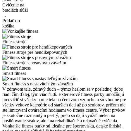
Cvičenie na
bradlách slúži
...
Pridať do
košíka
Fitness stroje
Fitness stroje pre hendikepovaných
Fitness stroje s posuvným závažím
Smart fitness
Smart fitness s nastaviteľným závažím
V zdravom tele, zdravý duch – týmto heslom sa v poslednej dobe
riadi čím ďalej, tým viac ľudí. Exteriérové fitness parky umožňujú
precvičiť si všetky partie tela na čerstvom vzduchu a sú vhodné pre
všetky vekové kategórie od starších detí až po seniorov, pričom nie
ste limitovaní otváracími hodinami vo fitness centre. Výber prvkov
je skutočne rozmanitý a pestrý, preto sa dajú využiť nielen na
posilňovanie svalov, ale i na rehabilitačné a relaxačné cvičenia.
Vonkajšie fitness parky sú ideálne pre športoviská, detské ihriská,