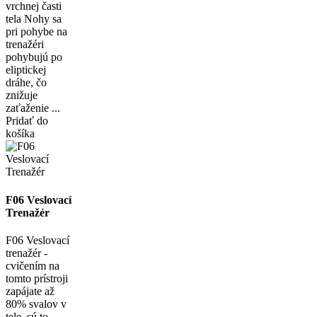
vrchnej časti
tela Nohy sa
pri pohybe na
trenažéri
pohybujú po
eliptickej
dráhe, čo
znižuje
zaťaženie ...
Pridať do
košíka
F06 Veslovací
Trenažér
F06 Veslovací
trenažér -
cvičením na
tomto prístroji
zapájate až
80% svalov v
tele, sú to