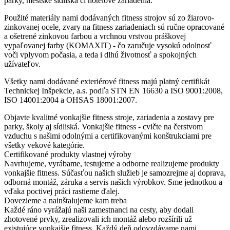
parky, mestské sídliská či hotelové zariadenia.
Použité materiály nami dodávaných fitness strojov sú zo žiarovo-
zinkovanej ocele, zvary na fitness zariadeniach sú ručne opracované
a ošetrené zinkovou farbou a vrchnou vrstvou práškovej
vypaľovanej farby (KOMAXIT) - čo zaručuje vysokú odolnosť
voči vplyvom počasia, a teda i dlhú životnosť a spokojných
užívateľov.
Všetky nami dodávané exteriérové fitness majú platný certifikát
Technickej Inšpekcie, a.s. podľa STN EN 16630 a ISO 9001:2008,
ISO 14001:2004 a OHSAS 18001:2007.
Objavte kvalitné vonkajšie fitness stroje, zariadenia a zostavy pre
parky, školy aj sídliská. Vonkajšie fitness - cvičte na čerstvom
vzduchu s našimi odolnými a certifikovanými konštrukciami pre
všetky vekové kategórie.
Certifikované produkty vlastnej výroby
Navrhujeme, vyrábame, testujeme a odborne realizujeme produkty
vonkajšie fitness. Súčasťou našich služieb je samozrejme aj doprava,
odborná montáž, záruka a servis našich výrobkov. Sme jednotkou a
vďaka poctivej práci rastieme ďalej.
Dovezieme a nainštalujeme kam treba
Každé ráno vyrážajú naši zamestnanci na cesty, aby dodali
zhotovené prvky, zrealizovali ich montáž alebo rozšírili už
existujúce vonkajšie fitness. Každý deň odovzdávame nami