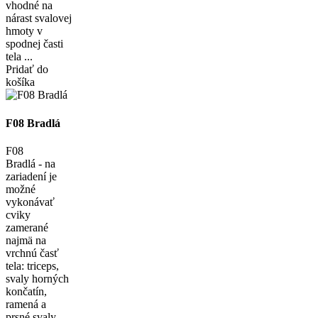
vhodné na
nárast svalovej
hmoty v
spodnej časti
tela ...
Pridať do
košíka
F08 Bradlá
F08
Bradlá - na
zariadení je
možné
vykonávať
cviky
zamerané
najmä na
vrchnú časť
tela: triceps,
svaly horných
končatín,
ramená a
prsné svaly