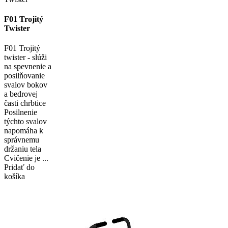
F01 Trojitý
Twister
F01 Trojitý
twister - slúži
na spevnenie a
posilňovanie
svalov bokov
a bedrovej
časti chrbtice
Posilnenie
týchto svalov
napomáha k
správnemu
držaniu tela
Cvičenie je ...
Pridať do
košíka