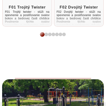
F01 Trojitý Twister
F02 Dvojitý Twister
F01 Trojitý twister - slúži na
F02 Dvojitý twister - slúži na
spevnenie a posilňovanie svalov
spevnenie a posilňovanie svalov
bokov a bedrovej časti chrbtice
bokov a bedrovej časti chrbtice
Posilnenie týchto svalov
Posilnenie týchto svalov
napomáha k správnemu držaniu
napomáha k správnemu držaniu
tela Cvičenie je ...
tela Cvičenie je vhodné aj na ...