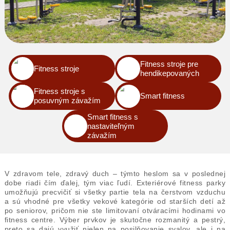
Fitness stroje pre
Fitness stroje
hendikepovaných
Fitness stroje s
Smart fitness
posuvným závažím
Smart fitness s
nastaviteľným
závažím
V zdravom tele, zdravý duch – týmto heslom sa v poslednej
dobe riadi čím ďalej, tým viac ľudí. Exteriérové fitness parky
umožňujú precvičiť si všetky partie tela na čerstvom vzduchu
a sú vhodné pre všetky vekové kategórie od starších detí až
po seniorov, pričom nie ste limitovaní otváracími hodinami vo
fitness centre. Výber prvkov je skutočne rozmanitý a pestrý,
preto sa dajú využiť nielen na posilňovanie svalov, ale i na