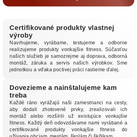
Certifikované produkty vlastnej
výroby
Navrhujeme, vyrábame, testujeme a odborne
realizujeme produkty vonkajšie fitness. Súčasťou
našich služieb je samozrejme aj doprava, odborná
montáž, záruka a servis našich výrobkov. Sme
jednotkou a vďaka poctivej práci rastieme ďalej.
Dovezieme a nainštalujeme kam
treba
Každé ráno vyrážajú naši zamestnanci na cesty,
aby dodali zhotovené prvky, zrealizovali ich
montáž alebo rozšírili už existujúce vonkajšie
fitness. Každý deň odovzdávame nami vyrábané a
certifikované produkty vonkajšie fitness do
užívania obciam, mestám, školám či škôlkam.