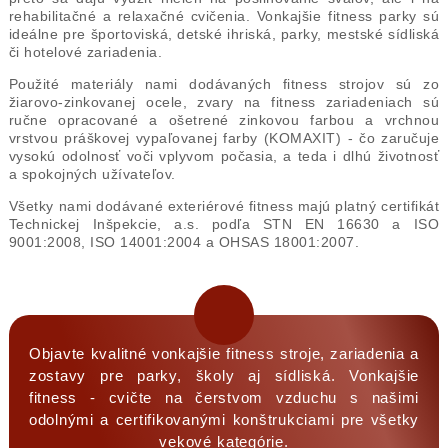
rehabilitačné a relaxačné cvičenia. Vonkajšie fitness parky sú
ideálne pre športoviská, detské ihriská, parky, mestské sídliská
či hotelové zariadenia.
Použité materiály nami dodávaných fitness strojov sú zo
žiarovo-zinkovanej ocele, zvary na fitness zariadeniach sú
ručne opracované a ošetrené zinkovou farbou a vrchnou
vrstvou práškovej vypaľovanej farby (KOMAXIT) - čo zaručuje
vysokú odolnosť voči vplyvom počasia, a teda i dlhú životnosť
a spokojných užívateľov.
Všetky nami dodávané exteriérové fitness majú platný certifikát
Technickej Inšpekcie, a.s. podľa STN EN 16630 a ISO
9001:2008, ISO 14001:2004 a OHSAS 18001:2007.
Objavte kvalitné vonkajšie fitness stroje, zariadenia a
zostavy pre parky, školy aj sídliská. Vonkajšie
fitness - cvičte na čerstvom vzduchu s našimi
odolnými a certifikovanými konštrukciami pre všetky
vekové kategórie.