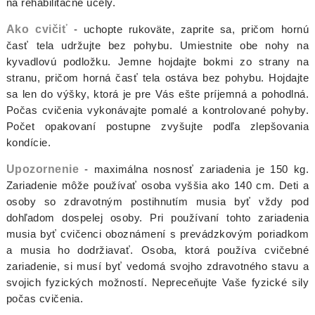
na rehabilitačné účely.
Ako cvičiť
- uchopte rukoväte, zaprite sa, pričom hornú
časť tela udržujte bez pohybu. Umiestnite obe nohy na
kyvadlovú podložku. Jemne hojdajte bokmi zo strany na
stranu, pričom horná časť tela ostáva bez pohybu. Hojdajte
sa len do výšky, ktorá je pre Vás ešte príjemná a pohodlná.
Počas cvičenia vykonávajte pomalé a kontrolované pohyby.
Počet opakovaní postupne zvyšujte podľa zlepšovania
kondície.
Upozornenie
- maximálna nosnosť zariadenia je 150 kg.
Zariadenie môže používať osoba vyššia ako 140 cm. Deti a
osoby so zdravotným postihnutím musia byť vždy pod
dohľadom dospelej osoby. Pri používaní tohto zariadenia
musia byť cvičenci oboznámení s prevádzkovým poriadkom
a musia ho dodržiavať. Osoba, ktorá používa cvičebné
zariadenie, si musí byť vedomá svojho zdravotného stavu a
svojich fyzických možností. Nepreceňujte Vaše fyzické sily
počas cvičenia.