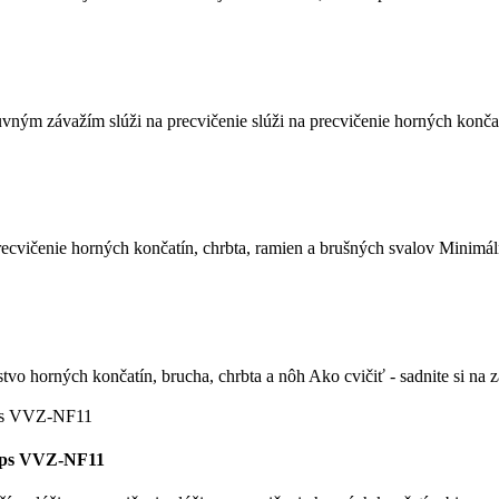
osuvným závažím slúži na precvičenie slúži na precvičenie horných konča
recvičenie horných končatín, chrbta, ramien a brušných svalov Minimál
lstvo horných končatín, brucha, chrbta a nôh Ako cvičiť - sadnite si na za
iceps VVZ-NF11