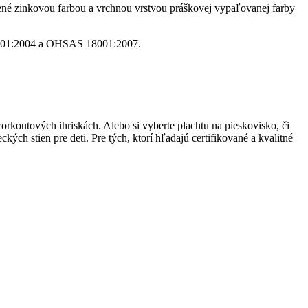
trené zinkovou farbou a vrchnou vrstvou práškovej vypaľovanej farby
 14001:2004 a OHSAS 18001:2007.
 workoutových ihriskách. Alebo si vyberte plachtu na pieskovisko, či
ých stien pre deti. Pre tých, ktorí hľadajú certifikované a kvalitné