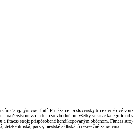
 čím ďalej, tým viac ľudí. Prinášame na slovenský trh exteriérové vonk
 tela na čerstvom vzduchu a sú vhodné pre všetky vekové kategórie od s
ťažou a fitness stroje prispôsobené hendikepovaným občanom. Fitness stroj
á, detské ihriská, parky, mestské sídliská či rekreačné zariadenia.