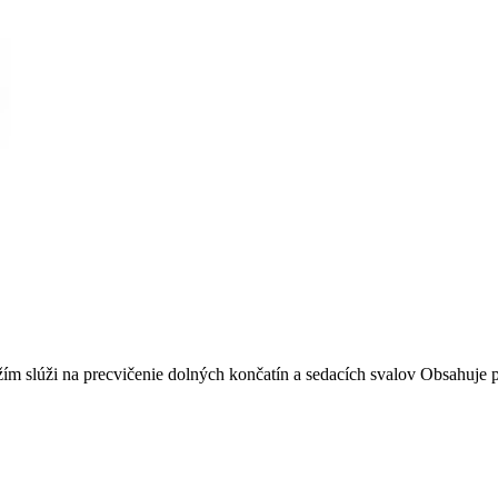
žím slúži na precvičenie dolných končatín a sedacích svalov Obsahuje 