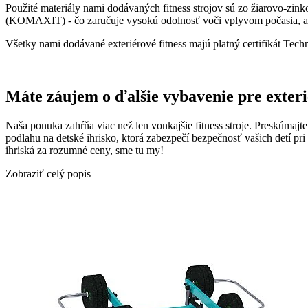
Použité materiály nami dodávaných fitness strojov sú zo žiarovo-zink
(KOMAXIT) - čo zaručuje vysokú odolnosť voči vplyvom počasia, a t
Všetky nami dodávané exteriérové fitness majú platný certifikát 
Máte záujem o ďalšie vybavenie pre exter
Naša ponuka zahŕňa viac než len vonkajšie fitness stroje. Preskúmajte 
podlahu na detské ihrisko, ktorá zabezpečí bezpečnosť vašich detí pri
ihriská za rozumné ceny, sme tu my!
Zobraziť celý popis