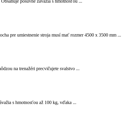
su Obsahuje posuvné závažia s hmotnosťou ...
locha pre umiestnenie stroja musí mať rozmer 4500 x 3500 mm ...
zou na trenažéri precvičujete svalstvo ...
ávažia s hmotnosťou až 100 kg, vďaka ...