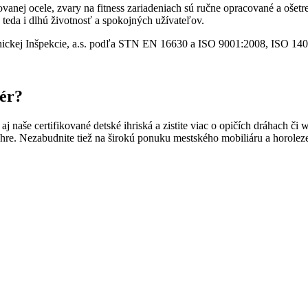
ovanej ocele, zvary na fitness zariadeniach sú ručne opracované a oše
eda i dlhú životnosť a spokojných užívateľov.
Technickej Inšpekcie, a.s. podľa STN EN 16630 a ISO 9001:2008, ISO
iér?
aj naše certifikované detské ihriská a zistite viac o opičích dráhach či
 hre. Nezabudnite tiež na širokú ponuku mestského mobiliáru a horolezeck