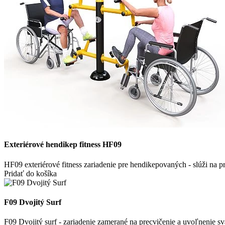
Exteriérové hendikep fitness HF09
HF09 exteriérové fitness zariadenie pre hendikepovaných - slúži na
Pridať do košíka
F09 Dvojitý Surf
F09 Dvojitý surf - zariadenie zamerané na precvičenie a uvoľnenie sval