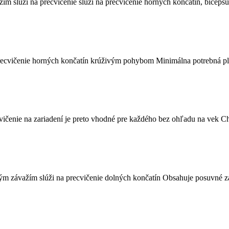
ažím slúži na precvičenie slúži na precvičenie horných končatín, bicep
 precvičenie horných končatín krúživým pohybom Minimálna potrebná p
čenie na zariadení je preto vhodné pre každého bez ohľadu na vek Chôd
vným závažím slúži na precvičenie dolných končatín Obsahuje posuvné z