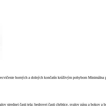
 precvičenie horných a dolných končatín krúživým pohybom Minimálna po
ov strednej časti tela: bedrovej časti chrbtice, svalov pásu a bokov a b