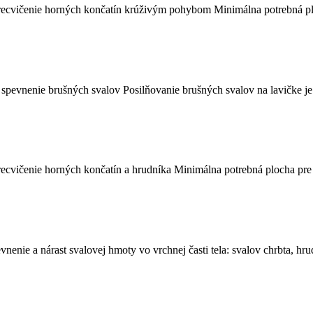
 precvičenie horných končatín krúživým pohybom Minimálna potrebná p
spevnenie brušných svalov Posilňovanie brušných svalov na lavičke je e
precvičenie horných končatín a hrudníka Minimálna potrebná plocha pr
enie a nárast svalovej hmoty vo vrchnej časti tela: svalov chrbta, hru