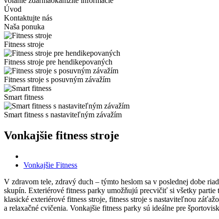
volanie zdarma
okamžité informácie
Úvod
Kontaktujte nás
Naša ponuka
Fitness stroje
Fitness stroje pre hendikepovaných
Fitness stroje s posuvným závažím
Smart fitness
Smart fitness s nastaviteľným závažím
Vonkajšie fitness stroje
Vonkajšie Fitness
V zdravom tele, zdravý duch – týmto heslom sa v poslednej dobe riadi
skupín. Exteriérové fitness parky umožňujú precvičiť si všetky partie
klasické exteriérové fitness stroje, fitness stroje s nastaviteľnou zá
a relaxačné cvičenia. Vonkajšie fitness parky sú ideálne pre športovisk